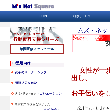
HOME
研修サービス
エムズ・ネッ
年間研修スケジュール
中堅層向け
女性が一歩
変革のリーダーシップ
出し、
問題発見＆解決
組織で
お手伝いを
ネゴシエーション
納得と快諾をえる
経営戦力的視点を活かした
多様な人材
提案力強化