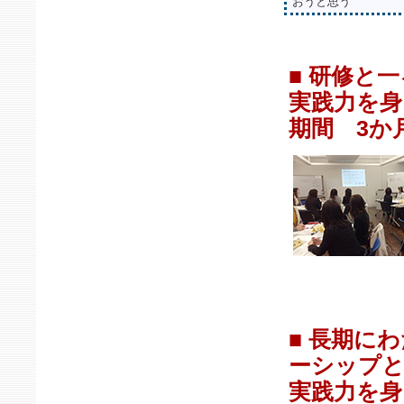
おうと思う
■ 研修と
実践力を身
期間 3か
■ 長期に
ーシップと
実践力を身