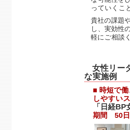
っていくこ
貴社の課題
し、実効性
軽にご相談
女性リーダ
な実施例
■ 時短で
しやすい
「日経BP
期間 50