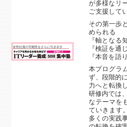
が多様なリ
ご支援して
その第一歩
められる
『軸となる
『検証を通
女性社員の可能性をさらに引き出す
『本音を語
本プログラ
ず、段階的
力へと転換
研修内では
なテーマを
ていきます
多くの実践
の転換を確