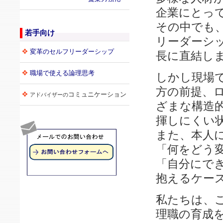
企業にとっ
その中でも
若手向け
リーダーシ
変革のセルフリーダーシップ
長に直結し
職場で使える論理思考
しかし現場
方の前提、
コミュニケーション
アドバイザーの
ざまな構造
揮しにくい
また、本人
「何をどう
「自分にで
抱えるケー
私たちは、
理職の育成