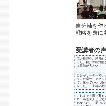
自分軸を作
戦略を身に
受講者の
広い視野や、経営的
った。自分の相対的
は意味が大きい
自分がリーダーでい
ラス討議や、アクシ
て、迷っていいし悩
かった。 上司の期
これまでを振り返る
ロールモデルとして
わかった。 周りの