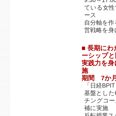
9:30～1
ている女性
ース
自分軸を作
営戦略を身
■ 長期に
ーシップと
実践力を身
施
期間 7か
「日経BP
基盤とした
チングコー
補に実施
反転授業ス