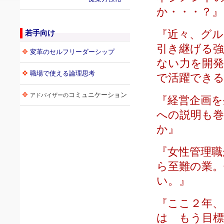
か・・・？』
『近々、グル
若手向け
引き継げる
変革のセルフリーダーシップ
ない力を開発
職場で使える論理思考
で活躍でき
コミュニケーション
アドバイザーの
『経営企画を
への説明も
か』
『女性管理職
ら至難の業
い。』
『ここ２年、
は もう目