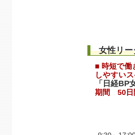
女性リーダ
■ 時短で
しやすいス
「日経BP
期間 50日