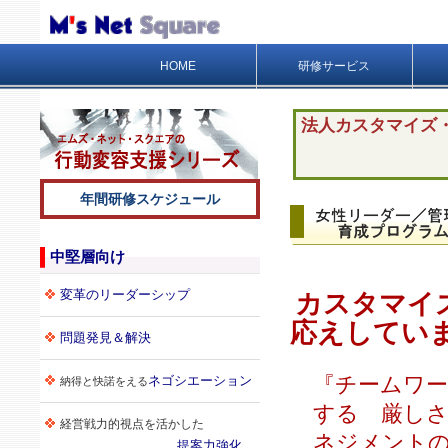
HOME
研修サービス
法人カスタマイズ
年間研修スケジュール
中堅層向け
変革のリーダーシップ
カスタマイ
応えしてい
問題発見＆解決
『チームワ
ネゴシエーション
納得と快諾をえる
する 厳し
経営戦力的視点を活かした
ネジメント
提案力強化