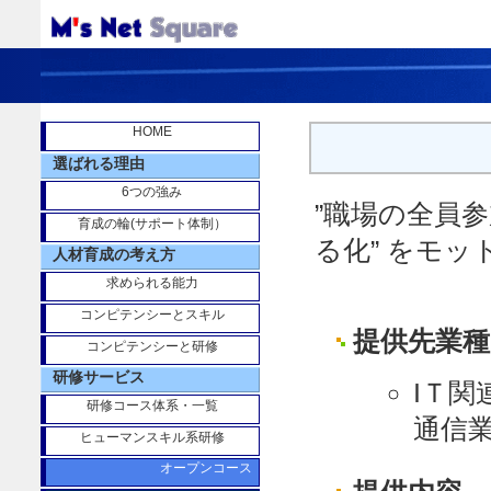
HOME
選ばれる理由
6つの強み
”職場の全員参
育成の輪(サポート体制）
る化” をモ
人材育成の考え方
求められる能力
コンピテンシーとスキル
提供先業種
コンピテンシーと研修
研修サービス
IＴ
研修コース体系・一覧
通信
ヒューマンスキル系研修
オープンコース